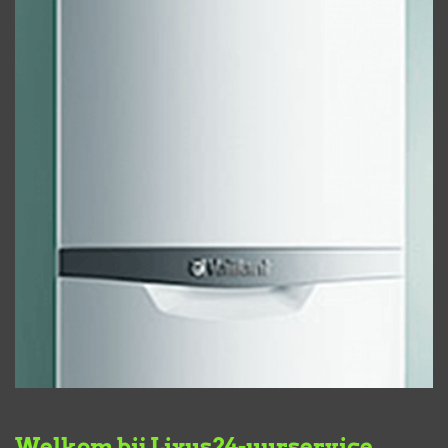
Welkom bij Lixus24-uurservice